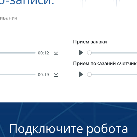
шивания
Прием заявки
00:12
Download
Play
Прием показаний счетчик
00:19
Download
Play
Подключите робота