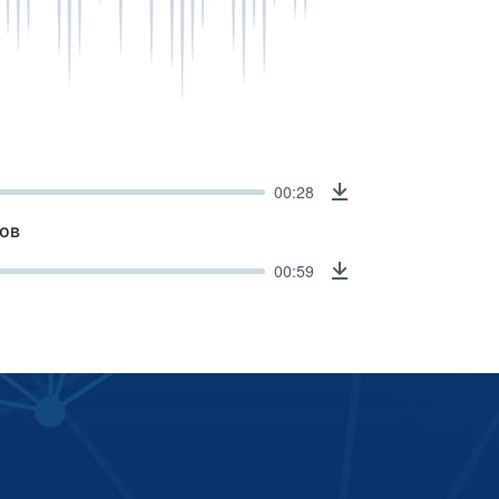
00:28
Download
ов
00:59
Download