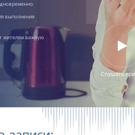
одновременно.
для выполнения
ит жителям важную
Слушать пр
о-записи: