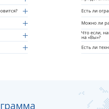
новится?
Есть ли огр
Можно ли ра
Что если, н
на «Вы»?
Есть ли тех
ограмма